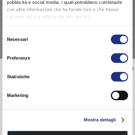
pubblicità e social media, i quali potrebbero combinarle
con altre informazioni che ha fornito loro o che hanno
raccolto dal suo utilizzo dei loro servizi.
Selezione
Necessari
del
consenso
Preferenze
Montage Anleitung
Part 1
|
Part 2
|
Part 3
|
Part 4
|
Part 5
|
Part 6
|
Part 7
Statistiche
|
Part 8
|
Part 9
|
Part 10
|
Part 11
|
Part 12
|
Part 13
|
Part 14
Produktkarte
Marketing
Handtuchhaken wandbefestigung
Mostra dettagli
SERIE ENTDECKEN