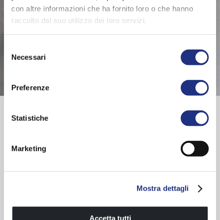
con altre informazioni che ha fornito loro o che hanno
raccolto dal suo utilizzo dei loro servizi.
Selezione
Necessari
del
consenso
Preferenze
Montage Anleitung
Part 1
|
Part 2
|
Part 3
Statistiche
Produktkarte
Marketing
Ablage mit abzieherhalter
Mostra dettagli
SERIE ENTDECKEN
Accetta tutti