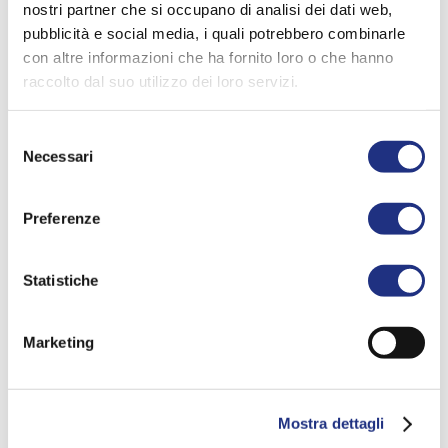
nostri partner che si occupano di analisi dei dati web,
pubblicità e social media, i quali potrebbero combinarle
con altre informazioni che ha fornito loro o che hanno
raccolto dal suo utilizzo dei loro servizi.
Selezione
Necessari
del
consenso
Preferenze
Revif plus
Revif
Statistiche
Marketing
DIE RICHTIGE ERGÄNZUNG IHRER
DUSCHE IST EIN BAUSTEIN IN
Mostra dettagli
IHREM WOHLBEFINDEN.