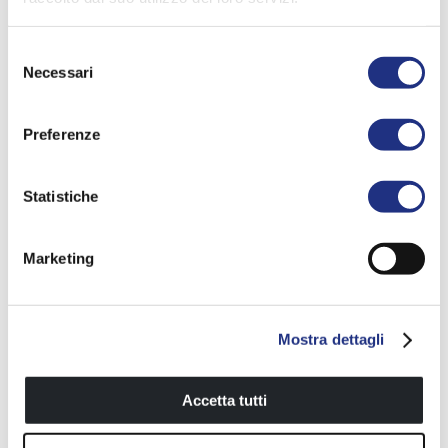
Giada H Edge
Giada HF Kit Edge
Selezione
Necessari
del
consenso
Preferenze
Statistiche
Marketing
Giada H+H Kit Edge
Giada HA
Mostra dettagli
Accetta tutti
Freigeben