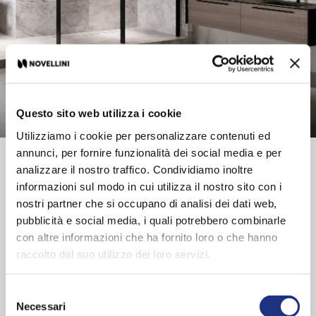
Questo sito web utilizza i cookie
Utilizziamo i cookie per personalizzare contenuti ed
annunci, per fornire funzionalità dei social media e per
Montage Anleitung
analizzare il nostro traffico. Condividiamo inoltre
Produktkarte
informazioni sul modo in cui utilizza il nostro sito con i
nostri partner che si occupano di analisi dei dati web,
pubblicità e social media, i quali potrebbero combinarle
1 innenliegende ablage + 1 handtuchhalter
con altre informazioni che ha fornito loro o che hanno
raccolto dal suo utilizzo dei loro servizi.
Merkmale
Budget:
Selezione
Plus
Necessari
del
Stil:
Modern